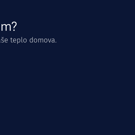
dům?
aše teplo domova.