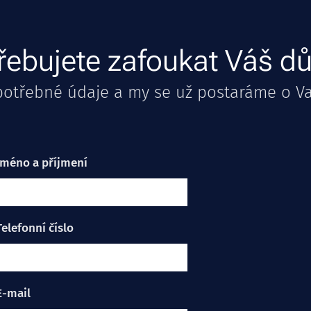
řebujete zafoukat Váš 
potřebné údaje a my se už postaráme o V
Jméno a příjmení
Telefonní číslo
E-mail